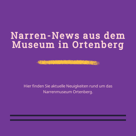
Narren-News aus dem
Museum in Ortenberg
Hier finden Sie aktuelle Neuigkeiten rund um das
Ortenberger Stiftung
Narrenmuseum Ortenberg.
Wechsel an der Spitze des
unterstützt das
Ortenberger Narrenmuseums
Narrenmuseum mit
Eröffnung der Schnitzerecke
Schnitzbank